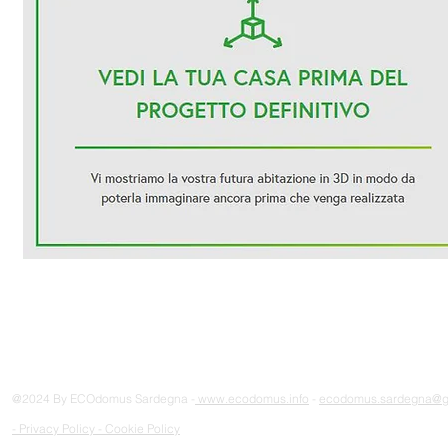
@2024 By ECOdomus Sardegna -
www.ecodomus.info
-
ecodomus.sardegna@g
-
Privacy Policy
-
Cookie Policy